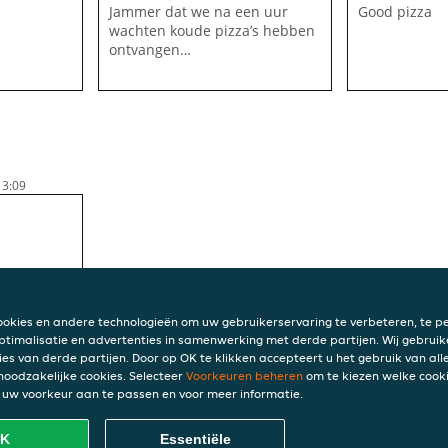
Jammer dat we na een uur
Good pizza
wachten koude pizza’s hebben
ontvangen…
13:09
ookies en andere technologieën om uw gebruikerservaring te verbeteren, te pe
ptimalisatie en advertenties in samenwerking met derde partijen. Wij gebruik
ies van derde partijen. Door op OK te klikken accepteert u het gebruik van alle
 noodzakelijke cookies. Selecteer
Voorkeuren beheren
om te kiezen welke cooki
INFO
uw voorkeur aan te passen en voor meer informatie.
Algem
3
Privac
K
Essentiële