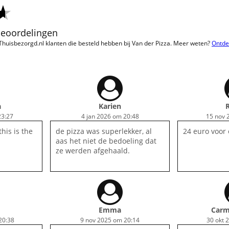
 beoordelingen
 Thuisbezorgd.nl klanten die besteld hebben bij Van der Pizza. Meer weten?
Ontde
a
Karien
23:27
4 jan 2026 om 20:48
15 nov 
this is the
de pizza was superlekker, al
24 euro voor 
aas het niet de bedoeling dat
ze werden afgehaald.
Emma
Carm
20:38
9 nov 2025 om 20:14
30 okt 