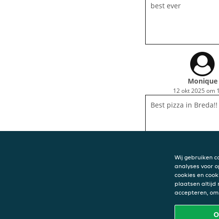
best ever
Monique
12 okt 2025 om 
Best pizza in Breda!!
Wij gebruiken c
analyses voor o
cookies en cook
plaatsen altijd
CONTACT
accepteren, om 
Van der Pizza
Veemarktstraat 
O