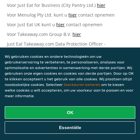
Voor Just Eat for Business (City Pantry Ltd.)
hier
Voor Menulog Pty Ltd. kunt u
hier
contact opnemen
Voor Just Eat UK kunt u
hier
contact opnemen
Voor Takeaway.com Group B.V.
hier
Just Eat Takeaway.com Data Protection Officer -
Takeaway.com Group B.V.
Wij gebruiken cookies en andere technologieën om uw
Piet Heinkade 61
gebruikerservaring te verbeteren, te personaliseren, analyses voor
1019 GM Amsterdam
optimalisatie en advertenties in samenwerking met derde partijen. Wij
Nederland
gebruiken onze eigen cookies en cookies van derde partijen. Door op OK
te klikken accepteert u het gebruik van alle cookies. Wij plaatsen altijd
Bijgewerkte versies van deze
noodzakelijke cookies. Selecteer
Voorkeuren beheren
om te kiezen
welke cookies u wilt accepteren, om uw voorkeur aan te passen en voor
Privacyverklaring
meer informatie.
Wij kunnen deze Verklaring van tijd tot tijd bijwerken als
OK
reactie op veranderende juridische, technische of zakelijke
ontwikkelingen. Wanneer wij onze Privacyverklaring
bijwerken, zullen wij passende maatregelen nemen om u
Essentiële
op de hoogte te brengen, in overeenstemming met het
belang van de wijzigingen die wij aanbrengen. Wanneer de